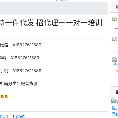
持一件代发 招代理＋一对一培训
微信：A18827611589
QQ：A18827611589
手机：A18827611589
所属分类：服装货源
投 诉
藏夹
】【
关闭
】