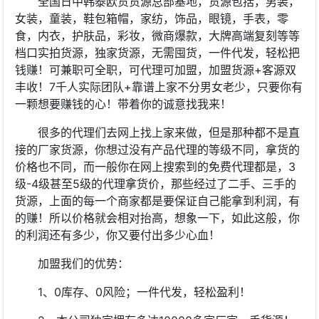
全国日中韩泰欧货货源总部基地，货源包括，男装，
女装，童装，鞋包箱帽，家纺，饰品，眼镜，手表，零
食，内衣，护肤品，彩妆，微商爆款，大牌高端复刻等等
档口实拍货源，独家货源，无需囤货，一件代发，轻松把
钱赚！可兼职可全职，可代理可加盟，加盟货源+客源双
丰收！7千人实际团队+靠谱上家不分男女老少，只要你有
一颗想要赚钱的心！带着你的诚意找我来！
很多的代理们去网上找上家来做，但是那种都不是直
接的厂家货源，你想过没有产品代理的等级不同，拿货的
价格也不同，而一般你在网上搜索到的免费代理都是，3
级-4级甚至5级的代理拿货价，那些经过了二手、三手的
货源，上面的每一个商家都是要保证自己能拿到利润，有
的赚！所以价格就会相对抬高，想象一下，如此这般，你
的利润还有多少，你又要付出多少心血！
加盟我们的优势：
1、0库存、0风险；一件代发，轻松盈利！