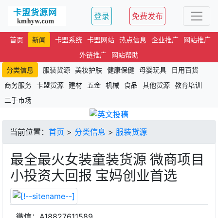
登录
免费发布
首页
新闻
卡盟系统
卡盟网站
热点信息
企业推广
网站推广
外链推广
网站帮助
分类信息
服装货源
美妆护肤
健康保健
母婴玩具
日用百货
商务服务
卡盟货源
建材
五金
机械
食品
其他货源
教育培训
二手市场
当前位置：
首页
>
分类信息
>
服装货源
最全最火女装童装货源 微商项目
小投资大回报 宝妈创业首选
微信：A18827611589