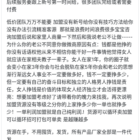
后续服务要跟上新号第一时间给，很多团队完给或者需要
付费
低价团队万万不能要 加盟没有新号给你没有技巧方法给你
没有办法引流精准客源 那就是浪费时间浪费很多宝宝咨
询加盟后说和家里人商量一下然后和我说老公不让做-----
为什么你的老公不同意你做微商原因有点：钱都是他挣的
你没有话语权他从来不相信你能干好一件事情他觉得女人
就应该在家相夫教子一辈子。女人在家1年，你的圈子就
会变小在家3年你会与社会脱轨在家5年你会和老公的思想
渐行渐远女人事业不一定要做多好，钱不一定要挣多少，
但一定要有自己的奋斗目标和独立的人格男人挣钱是责
任，女人挣钱是价值的体现女人经济独立才会活得更漂
亮：想要加盟考虑好了请带着你的魄力来找我，再次说明
加盟货源没有等级之分你的上家挣多少你一单也就挣多
少！一单利润加盟就是自己纯利润.! 货源可以循环卖加盟
可以循环招可打包可单卖 是越赚越多
货源在手，不用囤货，发货，所有产品厂家全部是一件代
发