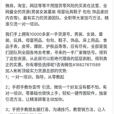
微商，淘宝，网店等等不用囤货零风险的买卖在这里、全
网最全的货源(男装女装童装 母婴玩具鞋子 包包 饰品家纺
内衣等)、最有实力的货源团队、全职带大家技巧方法、精
准引流一对一培训。
我们手上拥有10000多家一手货源号，男装、女装、童
装、玩具、母婴用品、包包、鞋子、饰品、床上用品、食
品手表，皮带，爆款，护肤品等等，应有尽有，全部是我
们团队到全国各地去考察，寻来的一手厂家微信号。得到
了这些资源，从此就可以拒绝代理商的层层剥削，得到真
正的实惠。你有哪些选择呢?咨询微信A18827611589
加入彬彬顶级实力货源总部的优势:
1；一对一培训，指导，从零教起
2；手把手教你宣传 引流，微信一个好友没有都不怕，有
对一培训，零基础也很快上手，轻松一键传图软件，独家
引流方法，让精准顾客主动加你。
3；手把手教朋友圈打造，沟通技巧，教营销方法，让人