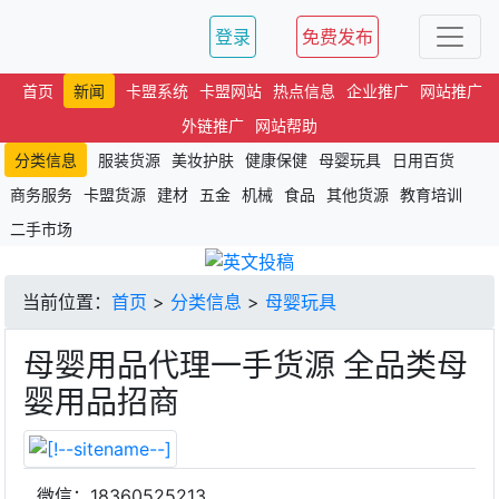
登录
免费发布
首页
新闻
卡盟系统
卡盟网站
热点信息
企业推广
网站推广
外链推广
网站帮助
分类信息
服装货源
美妆护肤
健康保健
母婴玩具
日用百货
商务服务
卡盟货源
建材
五金
机械
食品
其他货源
教育培训
二手市场
当前位置：
首页
>
分类信息
>
母婴玩具
母婴用品代理一手货源 全品类母
婴用品招商
微信：18360525213