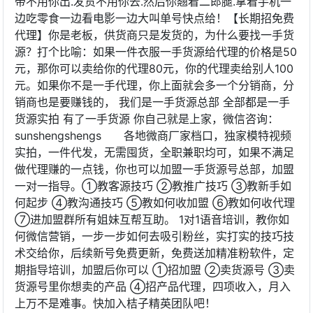
带不用你出.发货不用你去.然后你翘着二郎腿.拿着手机一
边吃零食一边看电影一边大叫单号快点给！【长期招免费
代理】你是老板，供货商只是发货的，为什么要找一手货
源？打个比喻：如果一件衣服一手货源给代理的价格是50
元，那你可以卖给你的代理80元，你的代理卖给别人100
元。如果你不是一手代理，你上面就会多一个分销商，分
销商也是要赚钱的， 我们是一手货源总部 全部都是一手
货源实拍 有了一手货源 你自己就是上家，微信咨询：
sunshengshengs 各地微商厂家档口，独家模特视频
实拍，一件代发，无需囤货，全职兼职均可，如果不满足
做代理赚的一点钱，你也可以加盟一手货源号总部，加盟
一对一指导。①教客源技巧 ②教推广技巧 ③教新手如
何起步 ④教沟通技巧 ⑤教如何收加盟 ⑥教如何收代理
⑦进加盟群所有姐妹互帮互助。 1对1语音培训，教你如
何微信营销，一步一步如何去吸引粉丝，实打实的技巧技
术交给你，后续新号免费更新，免费送加精准粉软件，定
期指导培训，加盟后你可以 ①招加盟 ②卖货源号 ③卖
货源号里你想卖的产品 ④招产品代理，四项收入，月入
上万不是难事。快加入桔子精英团队吧！