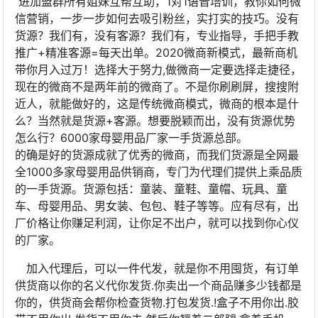
进加盟群所有姐妹互帮互助，1对1语音培训，教你如何微
信营销，一步一步如何去吸引粉丝，实打实的技巧。没有
货源？我们有，没有客源？我们有，专业指导，手把手教
推广+精准客源=每天出单。2020微商新模式，最新商机
带你月入过万！选择大于努力,做微商一定要选择走捷径，
现在的微商不是两年前的微商了。不是你刷刷屏，搜搜附
近人，就能做好的，这是传统微商模式，微商的根本是什
么？当然就是货源+客源。想要脱颖而出，没有货源优势
怎么行？6000家母婴用品厂家一手货源总部。
的确是好的货源成就了优秀的微商，而我们货源是全网最
全1000多家母婴用品供销商，专门为代理们提供上乘品质
的一手货源。货源包括：童装、童鞋、童帽、玩具、童
车、母婴用品、男女装、包包、鞋子等等。应有尽有，出
厂价格让你赚足利润，让你足不出户，就可以找到你心仪
的厂家。
加入代理后，可以一件代发，就是你不用囤货，有订单
供货商以你的名义代你发货.你卖出一个商品赚多少钱都是
你的，供货商会帮你检查货物.打包发货.!盒子不用你出.胶