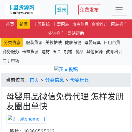
登录
免费发布
首页
新闻
卡盟系统
卡盟网站
热点信息
企业推广
网站推广
外链推广
网站帮助
分类信息
服装货源
美妆护肤
健康保健
母婴玩具
日用百货
商务服务
卡盟货源
建材
五金
机械
食品
其他货源
教育培训
二手市场
当前位置：
首页
>
分类信息
>
母婴玩具
母婴用品微信免费代理 怎样发朋
友圈出单快
微信：18360525213