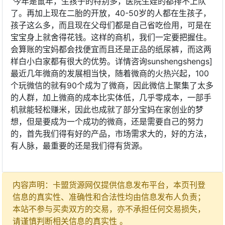
今年是鼠年，生孩子的特别多，医院生娃的都排不上队
了。再加上现在二胎的开放，40-50岁的人都在生孩子，
孩子这么多，而且现在父母们都是自己省吃俭用，可是在
宝宝身上就舍得花钱。这样的商机，我们一定要把握住。
会算账的宝妈都会找便宜而且还是正品的纸尿裤，而这两
样白小白家都有很大的优势。详情咨询sunshengshengs]
最近几年微商的发展相当快，随着微商的火热兴起，100
个玩微信的就有90个成为了微商，因此微信上聚集了太多
的人群，加上微商的成本比实体低，几乎零成本，一部手
机就能轻松赚米，因此也成就了部分宝妈在家创业的梦
想，但是要成为一个成功的微商，还是需要自己的努力
的，首先我们得有好的产品，市场需求大的，好的方法，
有人脉，最重要的还是我们得有货源。
内容声明：卡盟货源网仅提供信息发布平台，本页刊登
信息的真实性、准确性和合法性均由信息发布人负责；
本站不参与买卖双方的交易，亦不承担任何交易损失，
请谨慎判断相关信息的真实性 。