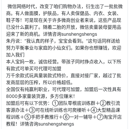
微信网络时代，改变了咱们购物办法，衍生出了一批批微
商。有人做面膜，护肤品，有人卖保健品、内衣、女装、
鞋子等！可是现在关于许多微商创业者来说，这些产品现
已没什么赢利了。随着二胎的开放，微信卖童装母婴用品
迎来了新的商机。详情咨询sunshengshengs
朱丹说：“我认真的样子，宝宝会看到。”这句话同样送给
努力平衡事业与家庭的小仙女们。如果你也想赚钱，欢迎
加入我们
本人宝妈一枚，诚信经营。带孩子同时挣点收入，以下所
有款式可单买可代理可加盟
万千余款式玩具童装款式特价，直接对接厂家，越过了批
发商层层的压榨，所以价格超低。
全国仅有纯赢利职业，可代理可加盟，加盟后一次性具有
8000多家童装货源，多方位赚米！
加盟后可有以下优势：①团队零根底训练群＋②教引流
客源办法＋③可在线听训练也可爬楼听＋④大型精品课
程训练＋⑤手把手教推行＋⑥一对一辅导＋⑦淘宝开店
教程！详情咨询sunshengshengs