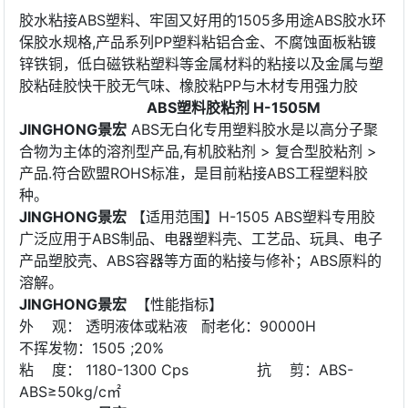
胶水粘接ABS塑料、牢固又好用的1505多用途ABS胶水环
保胶水规格,产品系列PP塑料粘铝合金、不腐蚀面板粘镀
锌铁铜，低白磁铁粘塑料等金属材料的粘接以及金属与塑
胶粘硅胶快干胶无气味、橡胶粘PP与木材专用强力胶
ABS塑料胶粘剂
H-1505
M
JING
H
ONG
景宏
ABS无白化专用塑料胶水是以高分子聚
合物为主体的溶剂型产品,有机胶粘剂 > 复合型胶粘剂 >
产品.符合欧盟ROHS标准，是目前粘接ABS工程塑料胶
种。
JING
H
ONG
景宏
【适用范围】H-1505 ABS塑料专用胶
广泛应用于ABS制品、电器塑料壳、工艺品、玩具、电子
产品塑胶壳、ABS容器等方面的粘接与修补；ABS原料的
溶解。
JING
H
ONG
景宏
【性能指标】
外 观： 透明液体或粘液 耐老化：90000H
不挥发物：1505 ;20%
粘 度： 1180-1300 Cps 抗 剪：ABS-
ABS≥50kg/c㎡