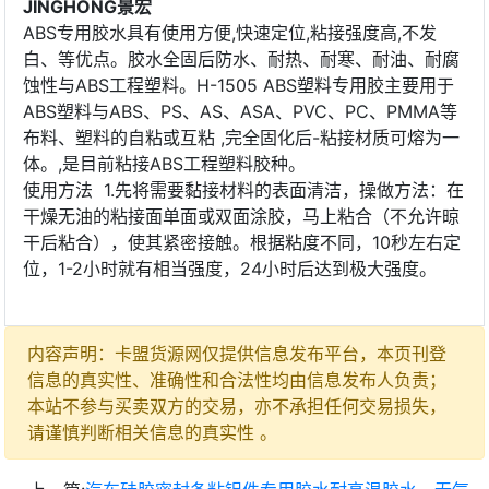
JING
H
ONG
景宏
ABS专用胶水具有使用方便,快速定位,粘接强度高,不发
白、等优点。胶水全固后防水、耐热、耐寒、耐油、耐腐
蚀性与ABS工程塑料。H-1505 ABS塑料专用胶主要用于
ABS塑料与ABS、PS、AS、ASA、PVC、PC、PMMA等
布料、塑料的自粘或互粘 ,完全固化后-粘接材质可熔为一
体。,是目前粘接ABS工程塑料胶种。
使用方法 1.先将需要黏接材料的表面清洁，操做方法：在
干燥无油的粘接面单面或双面涂胶，马上粘合（不允许晾
干后粘合），使其紧密接触。根据粘度不同，10秒左右定
位，1-2小时就有相当强度，24小时后达到极大强度。
内容声明：卡盟货源网仅提供信息发布平台，本页刊登
信息的真实性、准确性和合法性均由信息发布人负责；
本站不参与买卖双方的交易，亦不承担任何交易损失，
请谨慎判断相关信息的真实性 。