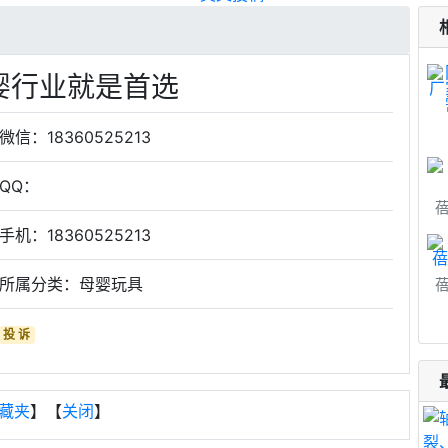
婴行业就是首选
微信：18360525213
QQ：
手机：18360525213
所属分类：母婴玩具
投 诉
藏夹
】【
关闭
】