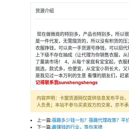
货源介绍
现在做微商的特别多，产品也特别多，所以很
是一件代发，无需囤货的，所以没有积货的压
衣服挣钱，可以卖一手货源号挣钱，可以招代
上下级不存在抽成（让代理为你销售衣服，从
了童装市场！ 4、从每个家庭有宝宝起，衣
挑选，款式多，也便宜，从宝宝小到长大，又
是我见过一本万利的生意 看懂的朋友们，赶
记得联系我sunshengshengs
内容声明：卡盟货源网仅提供信息发布平台，
人负责；本站不参与买卖双方的交易，亦不承
上一篇:
蓓趣多少钱一包？蓓趣代理政策？平
下一篇:
最赚钱的行业，等你来撩