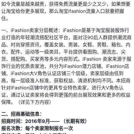
如今流量是越来越贵，获得免费流量更是少之又少，如果想要
让淘宝给你更多展现，那么淘宝ifashion流量入口就要把握
住。
一、iFashion卖家分层概述：iFashion是基于淘宝服装服饰行
业打造的年轻潮流搭配社区平台，面对泛90后人群提供潮流商
品、时尚穿搭资讯，覆盖女装、男装、女鞋、男鞋、箱包、内
衣、配件、运动等一级类目，平台提供看图购、潮流志、尖
货、搭配购、买家秀等多元内容形式。iFashion 卖家来源于服
饰行业的优质卖家池，共分为iFashion潜力店铺、iFashion店
铺、iFashion大V角色认证店铺三个层级，卖家层级由低到
高，每一层级准入标准、获取权益、清退机制均不同。本招商
针对iFashion店铺中的更具专业特色卖家，进行大V角色认
证，通过认证卖家将会得到更强的前台展现效果和更多的权益
保障。（详见下方内容）
二、招商基础信息：
招商时间：2016年9月—— （长期有效）
报名次数：每个卖家限制报名一次